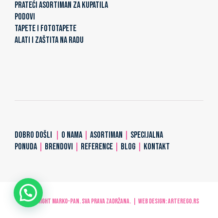
PRATEĆI ASORTIMAN ZA KUPATILA
PODOVI
TAPETE I FOTOTAPETE
ALATI I ZAŠTITA NA RADU
DOBRO DOŠLI
|
O NAMA
|
ASORTIMAN
|
SPECIJALNA
PONUDA
|
BRENDOVI
|
REFERENCE
|
BLOG
|
KONTAKT
© Copyright MARKO-PAN. Sva prava zadržana. | Web design:
ARTerEgo.rs