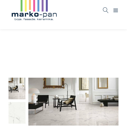
Marbleplay – Statuarietto
Home
ASORTIMAN
Keramika
Marbleplay –
/
/
/
Statuarietto