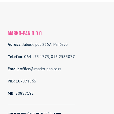
MARKO-PAN d.o.o.
Adresa
: Jabučki put 235A, Pančevo
Telefon
: 064 173 1773, 013 2583077
Email
: office@marko-pan.co.rs
PIB
: 107871565
MB
: 20887192