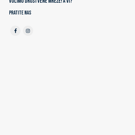
Volimo društvene mreže! A vi?
Pratite nas