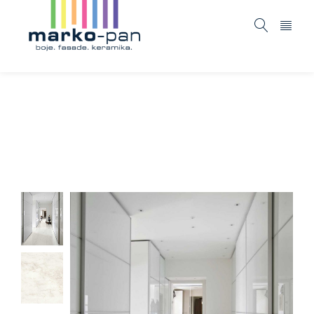
Marbleplay – Calacatta
Home
ASORTIMAN
Keramika
Marbleplay –
/
/
/
Calacatta