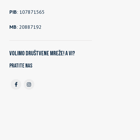
PIB
: 107871565
MB
: 20887192
Volimo društvene mreže! A vi?
Pratite nas