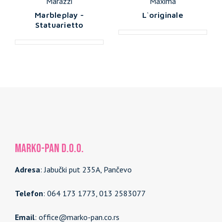
Marazzi
Maxima
Marbleplay -
L`originale
Statuarietto
MARKO-PAN d.o.o.
Adresa
: Jabučki put 235A, Pančevo
Telefon
: 064 173 1773, 013 2583077
Email
: office@marko-pan.co.rs