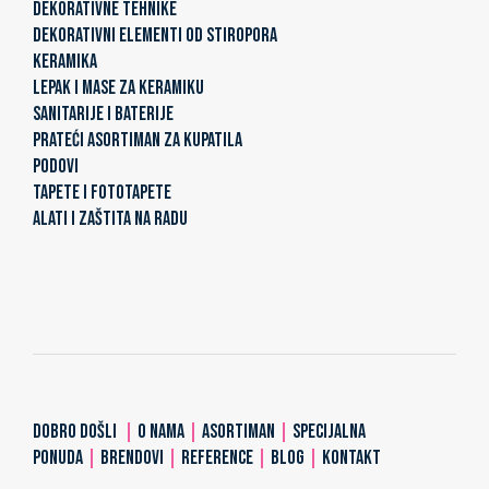
DEKORATIVNE TEHNIKE
DEKORATIVNI ELEMENTI OD STIROPORA
KERAMIKA
LEPAK I MASE ZA KERAMIKU
SANITARIJE I BATERIJE
PRATEĆI ASORTIMAN ZA KUPATILA
PODOVI
TAPETE I FOTOTAPETE
ALATI I ZAŠTITA NA RADU
DOBRO DOŠLI
|
O NAMA
|
ASORTIMAN
|
SPECIJALNA
PONUDA
|
BRENDOVI
|
REFERENCE
|
BLOG
|
KONTAKT