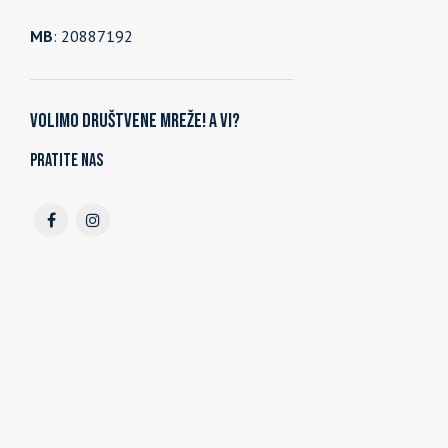
MB
: 20887192
Volimo društvene mreže! A vi?
Pratite nas