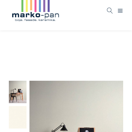
Black and white 4 – 362631
Home
ASORTIMAN
Tapete i fototapete
Black and
/
/
/
white 4 – 362631