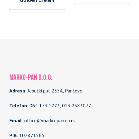
MARKO-PAN d.o.o.
Adresa
: Jabučki put 235A, Pančevo
Telefon
: 064 173 1773, 013 2583077
Email
: office@marko-pan.co.rs
PIB
: 107871565