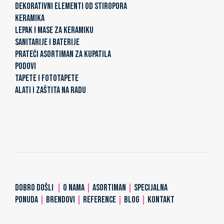
DEKORATIVNI ELEMENTI OD STIROPORA
KERAMIKA
LEPAK I MASE ZA KERAMIKU
SANITARIJE I BATERIJE
PRATEĆI ASORTIMAN ZA KUPATILA
PODOVI
TAPETE I FOTOTAPETE
ALATI I ZAŠTITA NA RADU
DOBRO DOŠLI
|
O NAMA
|
ASORTIMAN
|
SPECIJALNA
PONUDA
|
BRENDOVI
|
REFERENCE
|
BLOG
|
KONTAKT