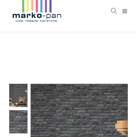
Black and white 4 – 954701
Home
ASORTIMAN
Tapete i fototapete
Black and
/
/
/
white 4 – 954701