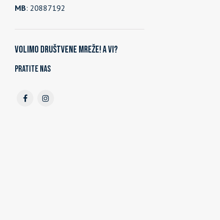
MB
: 20887192
Volimo društvene mreže! A vi?
Pratite nas