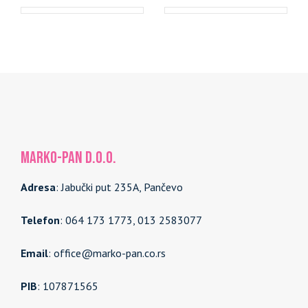
MARKO-PAN d.o.o.
Adresa
: Jabučki put 235A, Pančevo
Telefon
: 064 173 1773, 013 2583077
Email
: office@marko-pan.co.rs
PIB
: 107871565