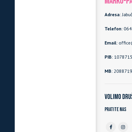
MARKO-PA
Adresa
: Jabu
Telefon
: 06
Email
: offic
PIB
: 107871
MB
: 208871
Volimo dru
Pratite nas