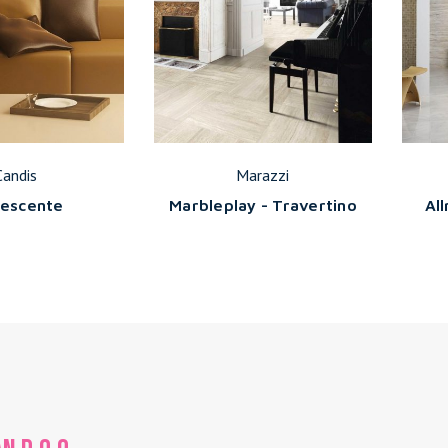
Candis
Marazzi
lescente
Marbleplay - Travertino
Al