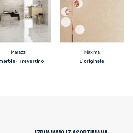
Marazzi
Maxima
lmarble- Travertino
L`originale