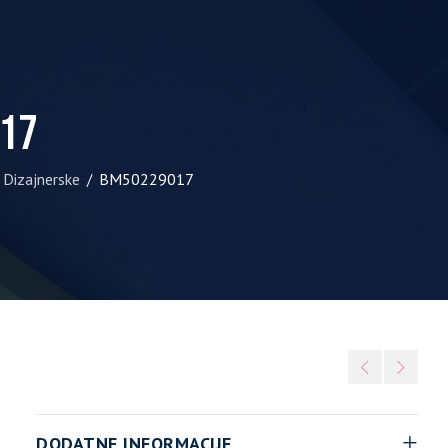
17
Dizajnerske
BM50229017
/
DODATNE INFORMACIJE