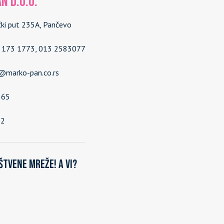
N d.o.o.
čki put 235A, Pančevo
4 173 1773, 013 2583077
e@marko-pan.co.rs
565
92
štvene mreže! A vi?