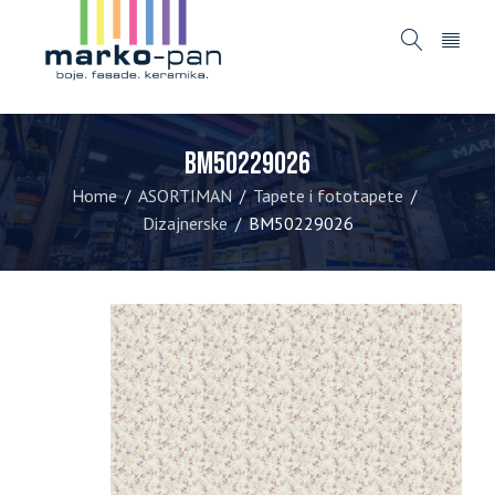
BM50229026
Home
ASORTIMAN
Tapete i fototapete
/
/
/
Dizajnerske
BM50229026
/