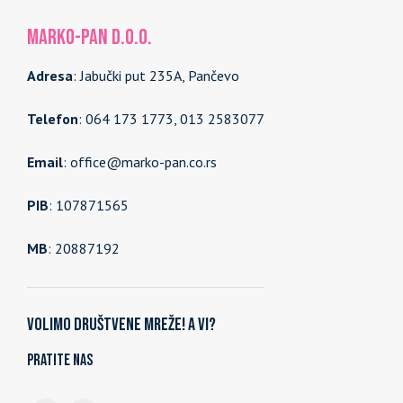
MARKO-PAN d.o.o.
Adresa
: Jabučki put 235A, Pančevo
Telefon
: 064 173 1773, 013 2583077
Email
: office@marko-pan.co.rs
PIB
: 107871565
MB
: 20887192
Volimo društvene mreže! A vi?
Pratite nas