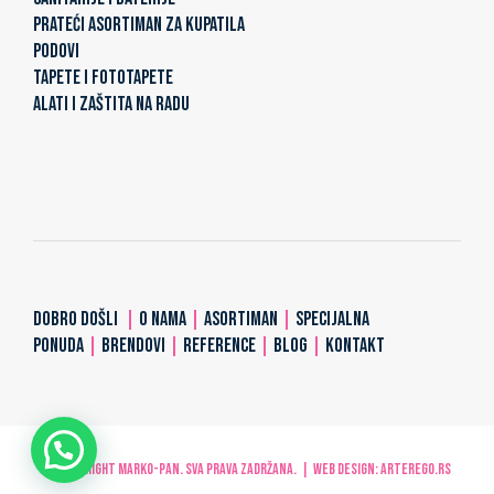
PRATEĆI ASORTIMAN ZA KUPATILA
PODOVI
TAPETE I FOTOTAPETE
ALATI I ZAŠTITA NA RADU
DOBRO DOŠLI
|
O NAMA
|
ASORTIMAN
|
SPECIJALNA
PONUDA
|
BRENDOVI
|
REFERENCE
|
BLOG
|
KONTAKT
© Copyright MARKO-PAN. Sva prava zadržana. | Web design:
ARTerEgo.rs