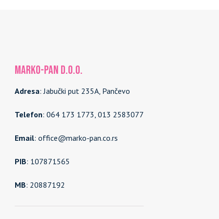
MARKO-PAN d.o.o.
Adresa
: Jabučki put 235A, Pančevo
Telefon
: 064 173 1773, 013 2583077
Email
: office@marko-pan.co.rs
PIB
: 107871565
MB
: 20887192