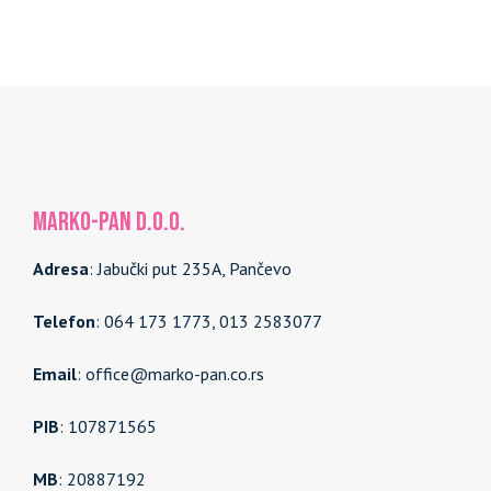
MARKO-PAN d.o.o.
Adresa
: Jabučki put 235A, Pančevo
Telefon
: 064 173 1773, 013 2583077
Email
: office@marko-pan.co.rs
PIB
: 107871565
MB
: 20887192