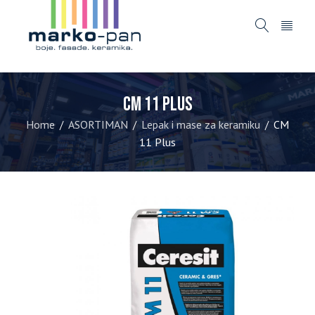
CM 11 Plus
Home
ASORTIMAN
Lepak i mase za keramiku
CM
/
/
/
11 Plus