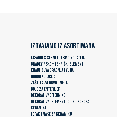
Izdvajamo iz asortimana
FASADNI SISTEMI I TERMOIZOLACIJA
GRAĐEVINSKO – TEHNIČKI ELEMENTI
KNAUF SUVA GRADNJA I VUNA
HIDROIZOLACIJA
ZAŠTITA ZA DRVO I METAL
BOJE ZA ENTERIJER
DEKORATIVNE TEHNIKE
DEKORATIVNI ELEMENTI OD STIROPORA
KERAMIKA
LEPAK I MASE ZA KERAMIKU