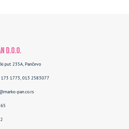
N d.o.o.
čki put 235A, Pančevo
4 173 1773, 013 2583077
e@marko-pan.co.rs
565
92