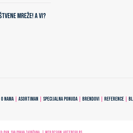
štvene mreže! A vi?
|
O NAMA
|
ASORTIMAN
|
SPECIJALNA PONUDA
|
BRENDOVI
|
REFERENCE
|
B
-PAN. Sva prava zadržana. | Web design:
ARTerEgo.rs