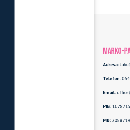
MARKO-PA
Adresa
: Jabu
Telefon
: 06
Email
: offic
PIB
: 107871
MB
: 208871