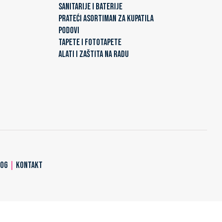
SANITARIJE I BATERIJE
PRATEĆI ASORTIMAN ZA KUPATILA
PODOVI
TAPETE I FOTOTAPETE
ALATI I ZAŠTITA NA RADU
LOG
|
KONTAKT