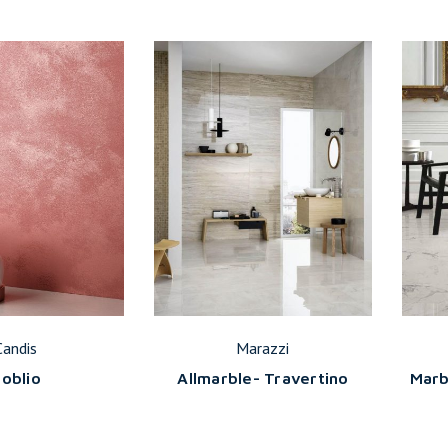
Candis
Marazzi
oblio
Allmarble- Travertino
Marb