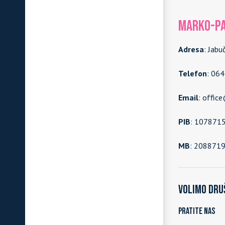
MARKO-PA
Adresa
: Jabu
Telefon
: 06
Email
: offic
PIB
: 107871
MB
: 208871
Volimo dru
Pratite nas