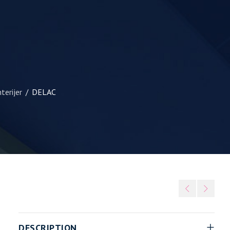
terijer
DELAC
/
DESCRIPTION