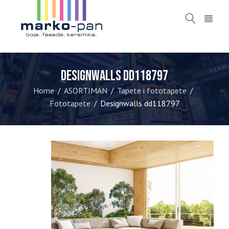
Designwalls dd118797
Home
ASORTIMAN
Tapete i fototapete
/
/
/
Fototapete
Designwalls dd118797
/