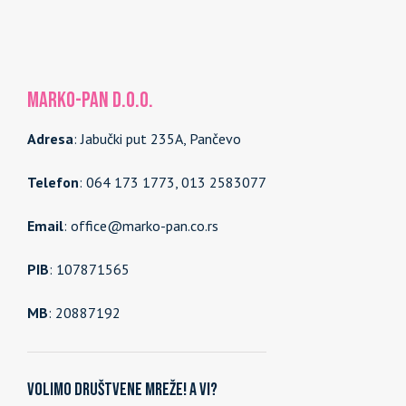
MARKO-PAN d.o.o.
Adresa
: Jabučki put 235A, Pančevo
Telefon
: 064 173 1773, 013 2583077
Email
: office@marko-pan.co.rs
PIB
: 107871565
MB
: 20887192
Volimo društvene mreže! A vi?