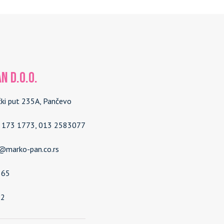
N d.o.o.
čki put 235A, Pančevo
4 173 1773, 013 2583077
e@marko-pan.co.rs
565
92