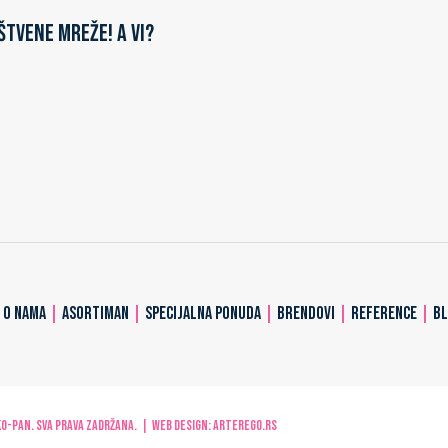
štvene mreže! A vi?
|
O NAMA
|
ASORTIMAN
|
SPECIJALNA PONUDA
|
BRENDOVI
|
REFERENCE
|
B
-PAN. Sva prava zadržana. | Web design:
ARTerEgo.rs