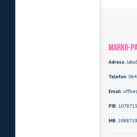
MARKO-PA
Adresa
: Jabu
Telefon
: 06
Email
: offic
PIB
: 107871
MB
: 208871