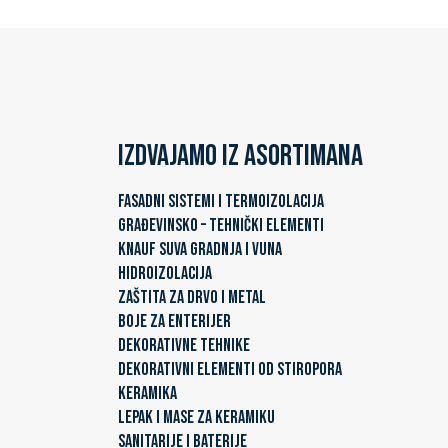
Izdvajamo iz asortimana
FASADNI SISTEMI I TERMOIZOLACIJA
GRAĐEVINSKO – TEHNIČKI ELEMENTI
KNAUF SUVA GRADNJA I VUNA
HIDROIZOLACIJA
ZAŠTITA ZA DRVO I METAL
BOJE ZA ENTERIJER
DEKORATIVNE TEHNIKE
DEKORATIVNI ELEMENTI OD STIROPORA
KERAMIKA
LEPAK I MASE ZA KERAMIKU
SANITARIJE I BATERIJE