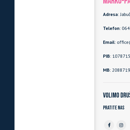
MARKO-PA
Adresa
: Jabu
Telefon
: 06
Email
: offic
PIB
: 107871
MB
: 208871
Volimo dru
Pratite nas