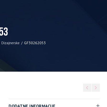
53
Dizajnerske
GF30262053
/
DODATNE INFORMACIJE