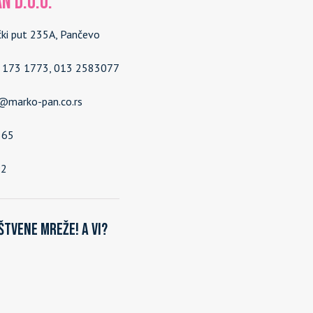
N d.o.o.
čki put 235A, Pančevo
4 173 1773, 013 2583077
e@marko-pan.co.rs
565
92
štvene mreže! A vi?