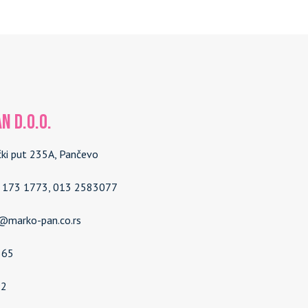
N d.o.o.
čki put 235A, Pančevo
4 173 1773, 013 2583077
e@marko-pan.co.rs
565
92