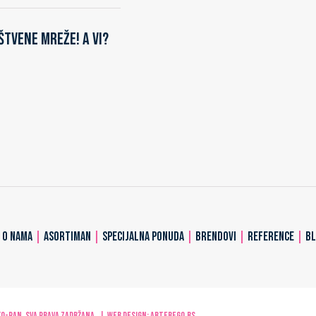
štvene mreže! A vi?
|
O NAMA
|
ASORTIMAN
|
SPECIJALNA PONUDA
|
BRENDOVI
|
REFERENCE
|
B
-PAN. Sva prava zadržana. | Web design:
ARTerEgo.rs