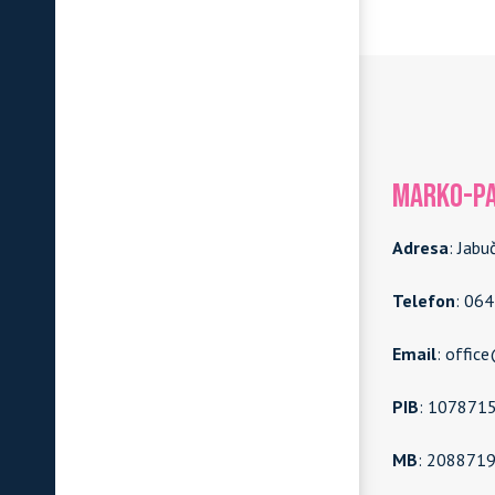
MARKO-PA
Adresa
: Jabu
Telefon
: 06
Email
: offic
PIB
: 107871
MB
: 208871