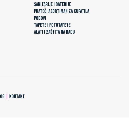
SANITARIJE I BATERIJE
PRATEĆI ASORTIMAN ZA KUPATILA
PODOVI
TAPETE I FOTOTAPETE
ALATI I ZAŠTITA NA RADU
LOG
|
KONTAKT