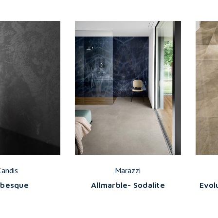
Candis
Marazzi
abesque
Allmarble- Sodalite
Evol