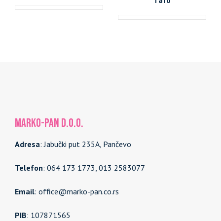
MARKO-PAN d.o.o.
Adresa
: Jabučki put 235A, Pančevo
Telefon
: 064 173 1773, 013 2583077
Email
: office@marko-pan.co.rs
PIB
: 107871565