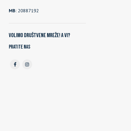
MB
: 20887192
Volimo društvene mreže! A vi?
Pratite nas