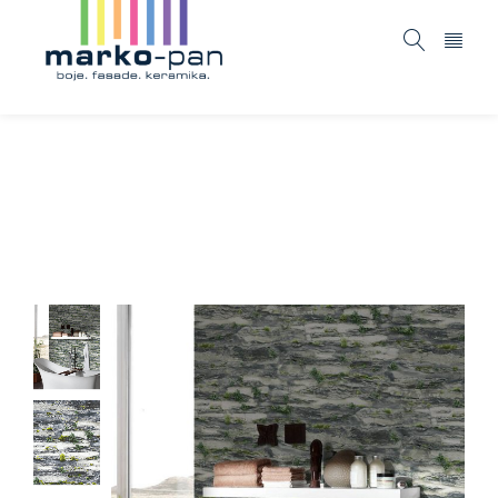
Il decoro – 364921
Home
ASORTIMAN
Tapete i fototapete
Il decoro
/
/
/
– 364921