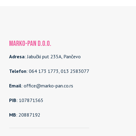
MARKO-PAN d.o.o.
Adresa
: Jabučki put 235A, Pančevo
Telefon
: 064 173 1773, 013 2583077
Email
: office@marko-pan.co.rs
PIB
: 107871565
MB
: 20887192