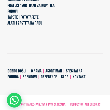
PRATEĆI ASORTIMAN ZA KUPATILA
PODOVI
TAPETE I FOTOTAPETE
ALATI I ZAŠTITA NA RADU
DOBRO DOŠLI
|
O NAMA
|
ASORTIMAN
|
SPECIJALNA
PONUDA
|
BRENDOVI
|
REFERENCE
|
BLOG
|
KONTAKT
© Copyright MARKO-PAN. Sva prava zadržana. | Web design:
ARTerEgo.rs