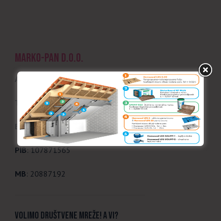
MARKO-PAN d.o.o.
Adresa
: Jabučki put 235A, Pančevo
Telefon
: 064 173 1773, 013 2583077
Email
: office@marko-pan.co.rs
PIB
: 107871565
MB
: 20887192
Volimo društvene mreže! A vi?