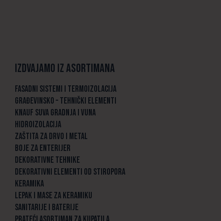
Izdvajamo iz asortimana
FASADNI SISTEMI I TERMOIZOLACIJA
GRAĐEVINSKO – TEHNIČKI ELEMENTI
KNAUF SUVA GRADNJA I VUNA
HIDROIZOLACIJA
ZAŠTITA ZA DRVO I METAL
BOJE ZA ENTERIJER
DEKORATIVNE TEHNIKE
DEKORATIVNI ELEMENTI OD STIROPORA
KERAMIKA
LEPAK I MASE ZA KERAMIKU
SANITARIJE I BATERIJE
PRATEĆI ASORTIMAN ZA KUPATILA