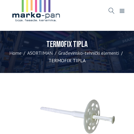
TERMOFIX TIPLA
Home
ASORTIMAN
Građevinsko-tehnički elementi
/
/
/
TERMOFIX TIPLA