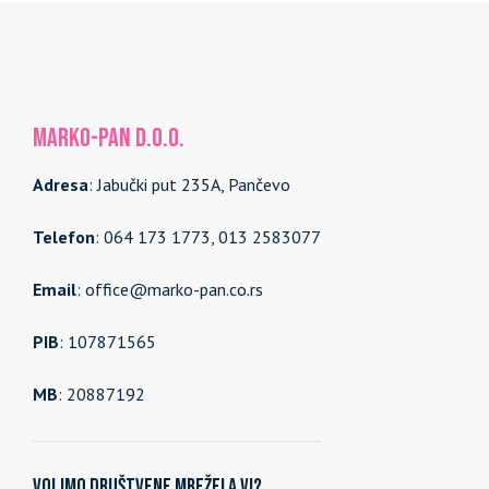
MARKO-PAN d.o.o.
Adresa
: Jabučki put 235A, Pančevo
Telefon
: 064 173 1773, 013 2583077
Email
: office@marko-pan.co.rs
PIB
: 107871565
MB
: 20887192
Volimo društvene mreže! A vi?