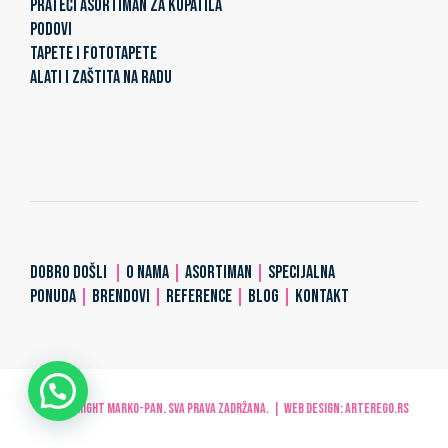
PRATEĆI ASORTIMAN ZA KUPATILA
PODOVI
TAPETE I FOTOTAPETE
ALATI I ZAŠTITA NA RADU
DOBRO DOŠLI
|
O NAMA
|
ASORTIMAN
|
SPECIJALNA
PONUDA
|
BRENDOVI
|
REFERENCE
|
BLOG
|
KONTAKT
© Copyright MARKO-PAN. Sva prava zadržana. | Web design:
ARTerEgo.rs