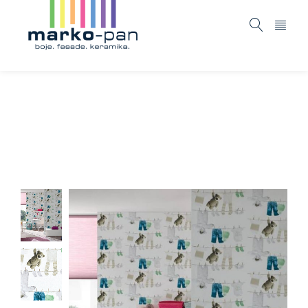
Little stars – 358442
Home
ASORTIMAN
Tapete i fototapete
/
/
/
Kids @ Home
Little stars – 358442
/