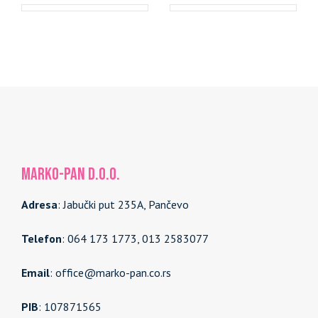
MARKO-PAN d.o.o.
Adresa
: Jabučki put 235A, Pančevo
Telefon
: 064 173 1773, 013 2583077
Email
: office@marko-pan.co.rs
PIB
: 107871565