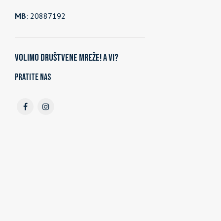
MB
: 20887192
Volimo društvene mreže! A vi?
Pratite nas