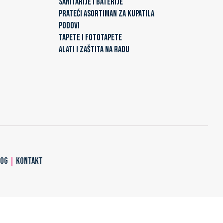
SANITARIJE I BATERIJE
PRATEĆI ASORTIMAN ZA KUPATILA
PODOVI
TAPETE I FOTOTAPETE
ALATI I ZAŠTITA NA RADU
LOG
|
KONTAKT