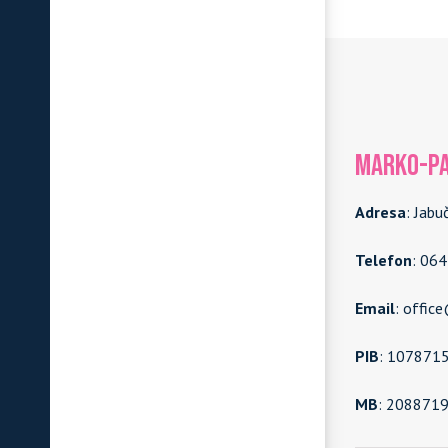
MARKO-PA
Adresa
: Jabu
Telefon
: 06
Email
: offic
PIB
: 107871
MB
: 208871