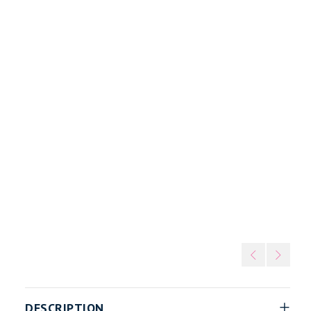
erde Aver
Marble Look – Verde Aver
/
DESCRIPTION