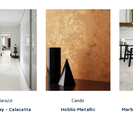
arazzi
Candis
y - Calacatta
Hoblio Metallic
Marb