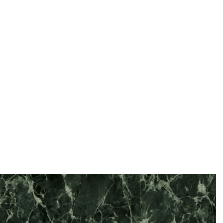
Marble Look – V
Home
ASORTIMAN
Keramika
Marazzi
/
/
/