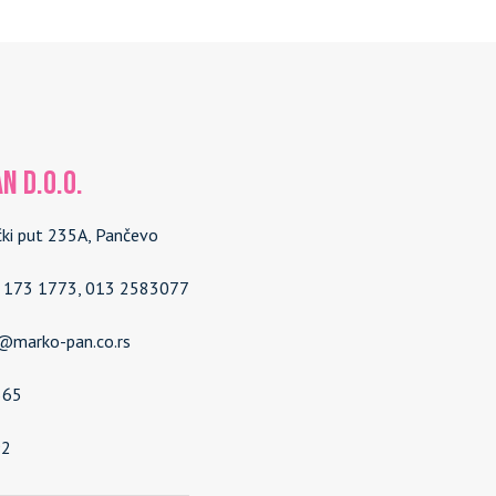
N d.o.o.
čki put 235A, Pančevo
4 173 1773, 013 2583077
e@marko-pan.co.rs
565
92