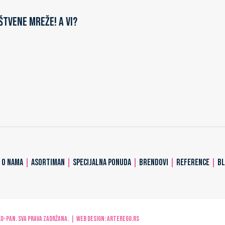
štvene mreže! A vi?
|
O NAMA
|
ASORTIMAN
|
SPECIJALNA PONUDA
|
BRENDOVI
|
REFERENCE
|
B
-PAN. Sva prava zadržana. | Web design:
ARTerEgo.rs