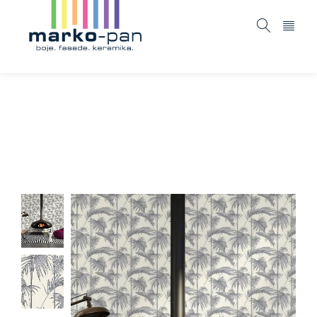
Metropolitan stories – 369192
Home
ASORTIMAN
Tapete i fototapete
/
/
/
Metropolitan stories – 369192