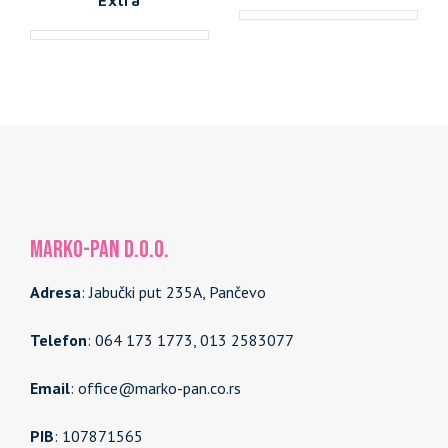
MARKO-PAN d.o.o.
Adresa
: Jabučki put 235A, Pančevo
Telefon
: 064 173 1773, 013 2583077
Email
: office@marko-pan.co.rs
PIB
: 107871565