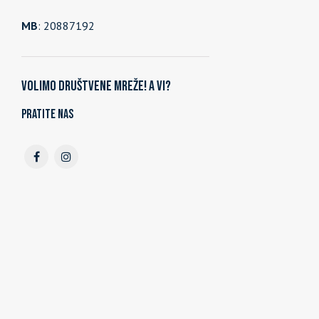
MB
: 20887192
Volimo društvene mreže! A vi?
Pratite nas