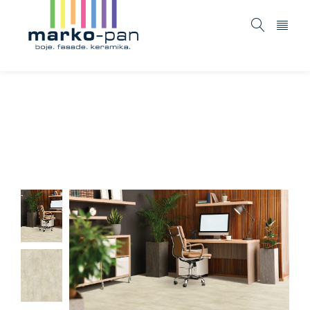
ModularT LL8 – BETON BEIGE
Home
ASORTIMAN
Podovi
Tarkett LVT
/
/
/
/
ModularT LL8 – BETON BEIGE