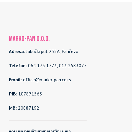
MARKO-PAN d.o.o.
Adresa
: Jabučki put 235A, Pančevo
Telefon
: 064 173 1773, 013 2583077
Email
: office@marko-pan.co.rs
PIB
: 107871565
MB
: 20887192