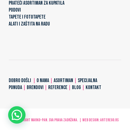
PRATEĆI ASORTIMAN ZA KUPATILA
PODOVI
TAPETE I FOTOTAPETE
ALATI I ZAŠTITA NA RADU
DOBRO DOŠLI
|
O NAMA
|
ASORTIMAN
|
SPECIJALNA
PONUDA
|
BRENDOVI
|
REFERENCE
|
BLOG
|
KONTAKT
© Copyright MARKO-PAN. Sva prava zadržana. | Web design:
ARTerEgo.rs