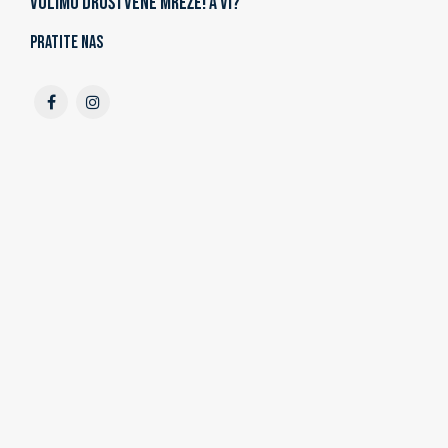
Volimo društvene mreže! A vi?
Pratite nas