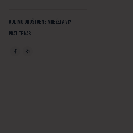
Volimo društvene mreže! A vi?
Pratite nas