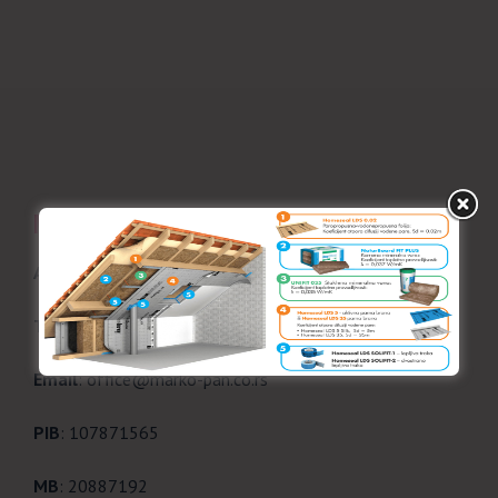
MARKO-PAN d.o.o.
Adresa
: Jabučki put 235A, Pančevo
Telefon
: 064 173 1773, 013 2583077
Email
: office@marko-pan.co.rs
PIB
: 107871565
MB
: 20887192