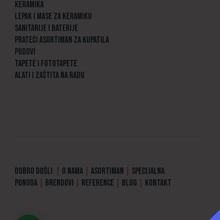
KERAMIKA
LEPAK I MASE ZA KERAMIKU
SANITARIJE I BATERIJE
PRATEĆI ASORTIMAN ZA KUPATILA
PODOVI
TAPETE I FOTOTAPETE
ALATI I ZAŠTITA NA RADU
DOBRO DOŠLI
|
O NAMA
|
ASORTIMAN
|
SPECIJALNA
PONUDA
|
BRENDOVI
|
REFERENCE
|
BLOG
|
KONTAKT