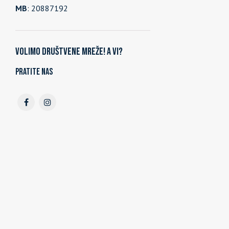
MB
: 20887192
Volimo društvene mreže! A vi?
Pratite nas