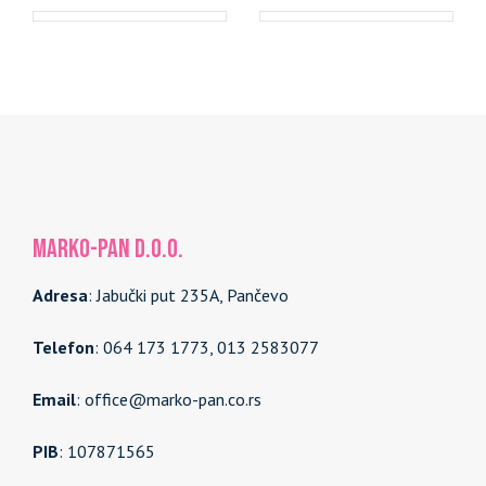
MARKO-PAN d.o.o.
Adresa
: Jabučki put 235A, Pančevo
Telefon
: 064 173 1773, 013 2583077
Email
: office@marko-pan.co.rs
PIB
: 107871565