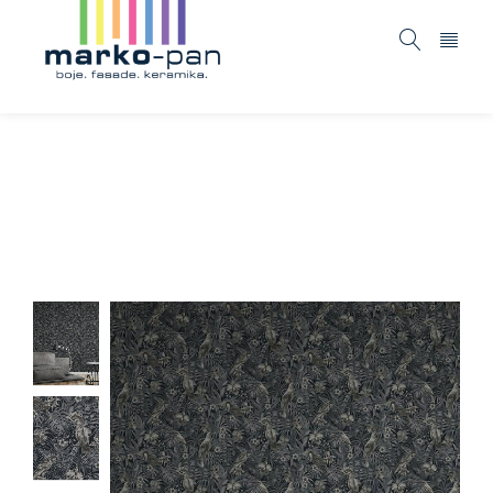
New ideas – 372104
Home
ASORTIMAN
Tapete i fototapete
New ideas
/
/
/
– 372104