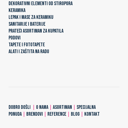
DEKORATIVNI ELEMENTI OD STIROPORA
KERAMIKA
LEPAK I MASE ZA KERAMIKU
SANITARIJE I BATERIJE
PRATEĆI ASORTIMAN ZA KUPATILA
PODOVI
TAPETE I FOTOTAPETE
ALATI I ZAŠTITA NA RADU
DOBRO DOŠLI
|
O NAMA
|
ASORTIMAN
|
SPECIJALNA
PONUDA
|
BRENDOVI
|
REFERENCE
|
BLOG
|
KONTAKT