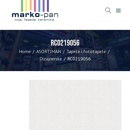
RC0219056
Home
ASORTIMAN
Tapete i fototapete
/
/
/
Dizajnerske
RC0219056
/