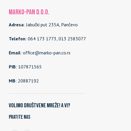
MARKO-PAN d.o.o.
Adresa
: Jabučki put 235A, Pančevo
Telefon
: 064 173 1773, 013 2583077
Email
: office@marko-pan.co.rs
PIB
: 107871565
MB
: 20887192
Volimo društvene mreže! A vi?
Pratite nas