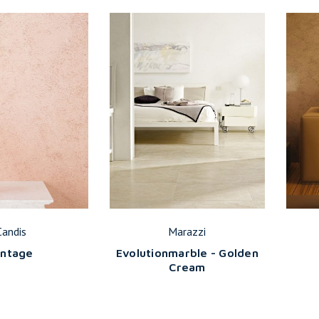
Candis
Marazzi
intage
Evolutionmarble - Golden
Cream