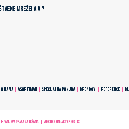
štvene mreže! A vi?
|
O NAMA
|
ASORTIMAN
|
SPECIJALNA PONUDA
|
BRENDOVI
|
REFERENCE
|
B
-PAN. Sva prava zadržana. | Web design:
ARTerEgo.rs