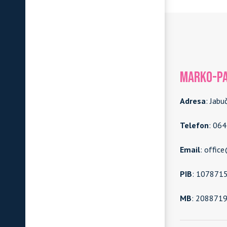
MARKO-PA
Adresa
: Jabu
Telefon
: 06
Email
: offic
PIB
: 107871
MB
: 208871