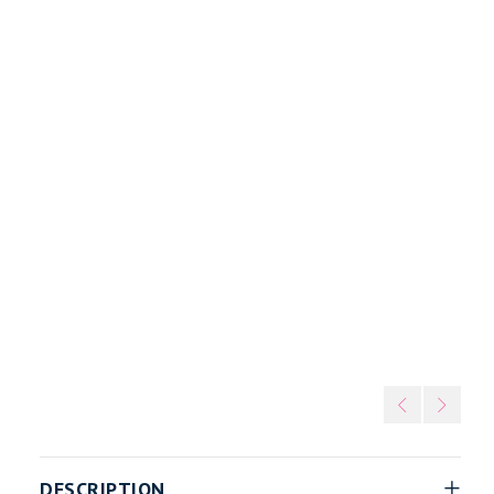
 Select
ket
SALSA – Hrast Select
/
DESCRIPTION