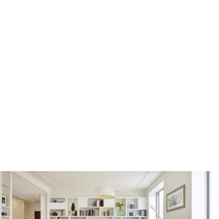
SALSA – Hrast
Home
ASORTIMAN
Podovi
Tarkett par
/
/
/