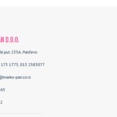
N d.o.o.
čki put 235A, Pančevo
4 173 1773, 013 2583077
e@marko-pan.co.rs
565
92