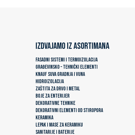
Izdvajamo iz asortimana
FASADNI SISTEMI I TERMOIZOLACIJA
GRAĐEVINSKO – TEHNIČKI ELEMENTI
KNAUF SUVA GRADNJA I VUNA
HIDROIZOLACIJA
ZAŠTITA ZA DRVO I METAL
BOJE ZA ENTERIJER
DEKORATIVNE TEHNIKE
DEKORATIVNI ELEMENTI OD STIROPORA
KERAMIKA
LEPAK I MASE ZA KERAMIKU
SANITARIJE I BATERIJE