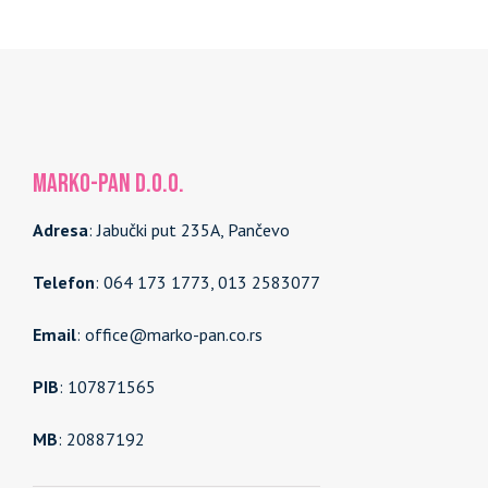
MARKO-PAN d.o.o.
Adresa
: Jabučki put 235A, Pančevo
Telefon
: 064 173 1773, 013 2583077
Email
: office@marko-pan.co.rs
PIB
: 107871565
MB
: 20887192