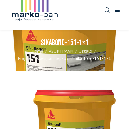
SikaBond-151-1×1
Home
ASORTIMAN
Ostalo
/
/
/
Prajmeri i specijlani lepkovi
SikaBond-151-1×1
/