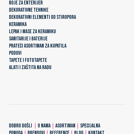
BOJE ZA ENTERIJER
DEKORATIVNE TEHNIKE
DEKORATIVNI ELEMENTI OD STIROPORA
KERAMIKA
LEPAK I MASE ZA KERAMIKU
SANITARIJE I BATERIJE
PRATEĆI ASORTIMAN ZA KUPATILA
PODOVI
TAPETE I FOTOTAPETE
ALATI I ZAŠTITA NA RADU
DOBRO DOŠLI
|
O NAMA
|
ASORTIMAN
|
SPECIJALNA
PONUDA
|
BRENDOVI
|
REFERENCE
|
BLOG
|
KONTAKT