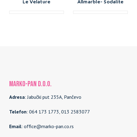
Le Velature
Allmarble- Sodalite
MARKO-PAN d.o.o.
Adresa
: Jabučki put 235A, Pančevo
Telefon
: 064 173 1773, 013 2583077
Email
: office@marko-pan.co.rs