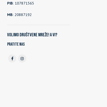
PIB
: 107871565
MB
: 20887192
Volimo društvene mreže! A vi?
Pratite nas