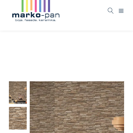
Elements – 958332
Home
ASORTIMAN
Tapete i fototapete
Elements
/
/
/
– 958332