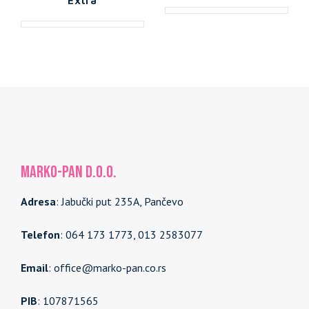
MARKO-PAN d.o.o.
Adresa
: Jabučki put 235A, Pančevo
Telefon
: 064 173 1773, 013 2583077
Email
: office@marko-pan.co.rs
PIB
: 107871565