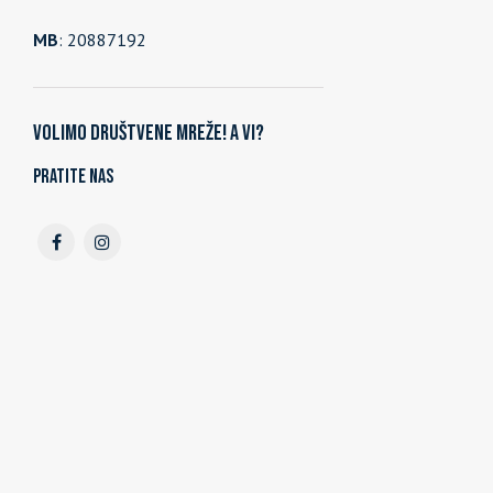
MB
: 20887192
Volimo društvene mreže! A vi?
Pratite nas