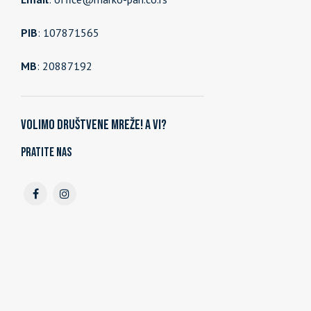
PIB
: 107871565
MB
: 20887192
Volimo društvene mreže! A vi?
Pratite nas