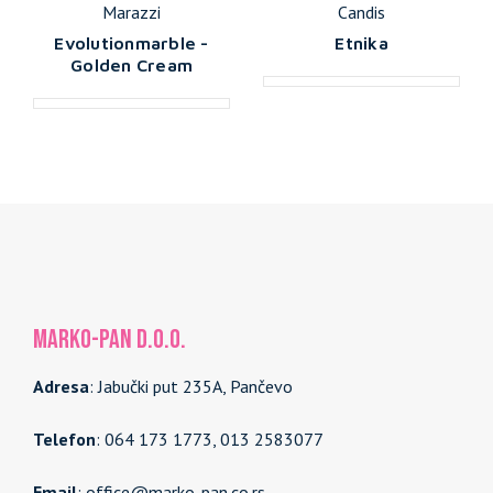
Marazzi
Candis
Evolutionmarble -
Etnika
Golden Cream
MARKO-PAN d.o.o.
Adresa
: Jabučki put 235A, Pančevo
Telefon
: 064 173 1773, 013 2583077
Email
: office@marko-pan.co.rs