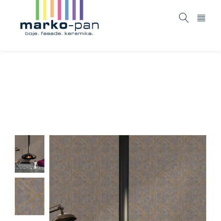
Metropolitan stories – 369281
Home
ASORTIMAN
Tapete i fototapete
/
/
/
Metropolitan stories – 369281