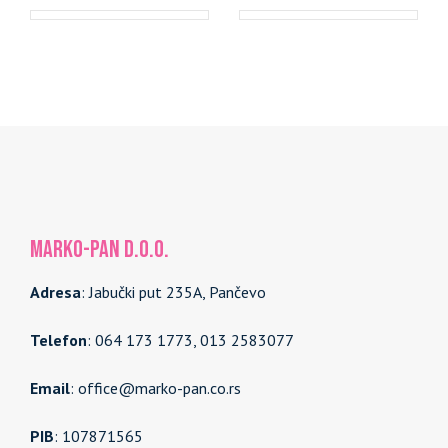
MARKO-PAN d.o.o.
Adresa
: Jabučki put 235A, Pančevo
Telefon
: 064 173 1773, 013 2583077
Email
: office@marko-pan.co.rs
PIB
: 107871565