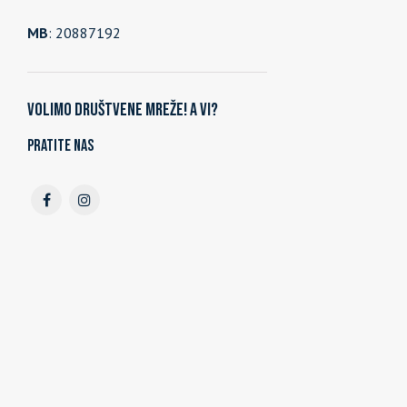
MB
: 20887192
Volimo društvene mreže! A vi?
Pratite nas