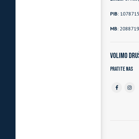
PIB
: 107871
MB
: 208871
Volimo dru
Pratite nas