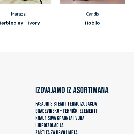
Marazzi
Candis
arbleplay - Ivory
Hoblio
Izdvajamo iz asortimana
FASADNI SISTEMI I TERMOIZOLACIJA
GRAĐEVINSKO – TEHNIČKI ELEMENTI
KNAUF SUVA GRADNJA I VUNA
HIDROIZOLACIJA
ZAŠTITA ZA DRVO I METAL