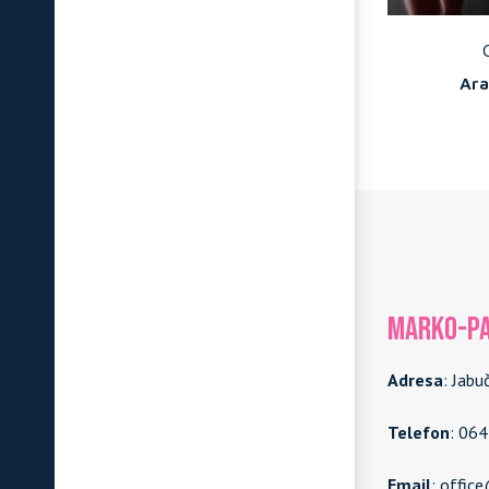
Marazzi
ulpis
Allmarble - Calacatta Extra
Ar
MARKO-PA
Adresa
: Jabu
Telefon
: 06
Email
: offic