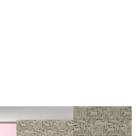
New ideas – 
Home
ASORTIMAN
Tapete i fototape
/
/