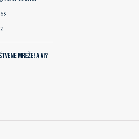
565
92
štvene mreže! A vi?